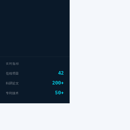
实时指标
42
在线项目
200+
科研论文
50+
专利技术
友情链接:
道克建筑