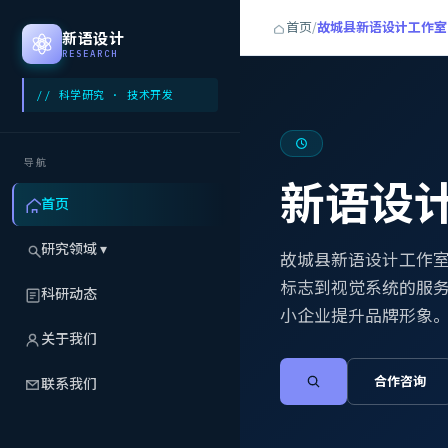
首页
/
故城县新语设计工作室|
新语设计
RESEARCH
// 科学研究 · 技术开发
导航
新语设
首页
研究领域 ▾
故城县新语设计工作室
标志到视觉系统的服
企业VI设计
科研动态
小企业提升品牌形象
品牌设计公司
关于我们
零部件代理
合作咨询
联系我们
服务销售
工具材料